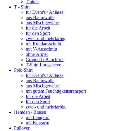
Trainer
T - Shirt
für Event's / Anlässe
aus Baumwolle
aus Mischgewebe
für die Arbeit
für den Sport
zwei- und mehrfarbig
mit Rundausschnitt
mit V-Ausschnitt
ohne Ärmel
Cropped / Bauchfrei
T-Shirt Longsleeve
Polo Shirt
für Event's / Anlässe
aus Baumwolle
aus Mischgewebe
mit gutem Feuchtigkeitstransport
für die Arbeit
für den Sport
zwei- und mehrfarbig
Hemden / Blusen
mit Langarm
mit Kurzarm
Pullover