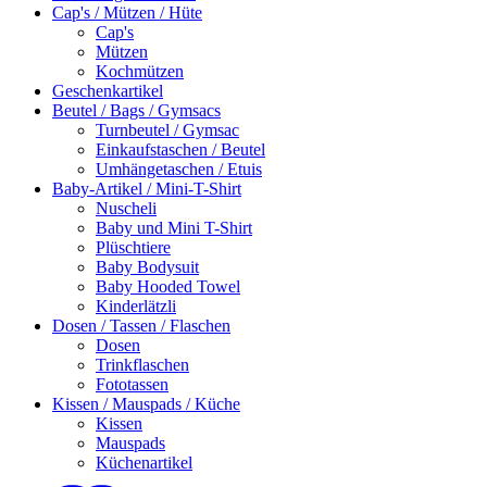
Cap's / Mützen / Hüte
Cap's
Mützen
Kochmützen
Geschenkartikel
Beutel / Bags / Gymsacs
Turnbeutel / Gymsac
Einkaufstaschen / Beutel
Umhängetaschen / Etuis
Baby-Artikel / Mini-T-Shirt
Nuscheli
Baby und Mini T-Shirt
Plüschtiere
Baby Bodysuit
Baby Hooded Towel
Kinderlätzli
Dosen / Tassen / Flaschen
Dosen
Trinkflaschen
Fototassen
Kissen / Mauspads / Küche
Kissen
Mauspads
Küchenartikel