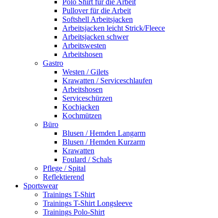
Polo Shirt für die Arbeit
Pullover für die Arbeit
Softshell Arbeitsjacken
Arbeitsjacken leicht Strick/Fleece
Arbeitsjacken schwer
Arbeitswesten
Arbeitshosen
Gastro
Westen / Gilets
Krawatten / Serviceschlaufen
Arbeitshosen
Serviceschürzen
Kochjacken
Kochmützen
Büro
Blusen / Hemden Langarm
Blusen / Hemden Kurzarm
Krawatten
Foulard / Schals
Pflege / Spital
Reflektierend
Sportswear
Trainings T-Shirt
Trainings T-Shirt Longsleeve
Trainings Polo-Shirt