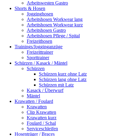
Arbeitswesten Gastro
Shorts & Hosen
Jogginghosen
Arbeitshosen Workwear lang
Arbeitshosen Workwear kurz
Arbeitshosen Gastro
Arbeitshosen Pflege / Spital
Freizeithosen
Trainings/Jogginganzüge
Freizeittrainer
Sporttrainer
Schürzen / Kasack / Mäntel
Schürzen
Schürzen kurz ohne Latz
Schürzen lang ohne Latz
Schürzen mit Latz
Kasack / Überwurf
Mäntel
Krawatten / Foulard
Krawatten
Clip Krawatten
Krawatten kurz
Foulard / Schal
Serviceschleifen
Hosenträger / Braces