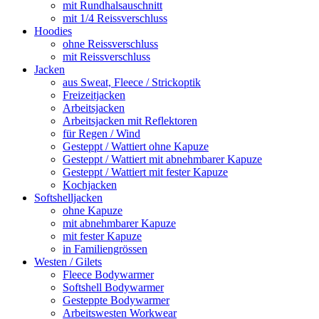
mit Rundhalsauschnitt
mit 1/4 Reissverschluss
Hoodies
ohne Reissverschluss
mit Reissverschluss
Jacken
aus Sweat, Fleece / Strickoptik
Freizeitjacken
Arbeitsjacken
Arbeitsjacken mit Reflektoren
für Regen / Wind
Gesteppt / Wattiert ohne Kapuze
Gesteppt / Wattiert mit abnehmbarer Kapuze
Gesteppt / Wattiert mit fester Kapuze
Kochjacken
Softshelljacken
ohne Kapuze
mit abnehmbarer Kapuze
mit fester Kapuze
in Familiengrössen
Westen / Gilets
Fleece Bodywarmer
Softshell Bodywarmer
Gesteppte Bodywarmer
Arbeitswesten Workwear