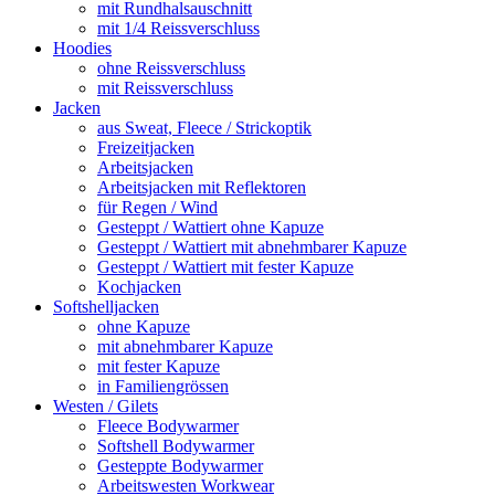
mit Rundhalsauschnitt
mit 1/4 Reissverschluss
Hoodies
ohne Reissverschluss
mit Reissverschluss
Jacken
aus Sweat, Fleece / Strickoptik
Freizeitjacken
Arbeitsjacken
Arbeitsjacken mit Reflektoren
für Regen / Wind
Gesteppt / Wattiert ohne Kapuze
Gesteppt / Wattiert mit abnehmbarer Kapuze
Gesteppt / Wattiert mit fester Kapuze
Kochjacken
Softshelljacken
ohne Kapuze
mit abnehmbarer Kapuze
mit fester Kapuze
in Familiengrössen
Westen / Gilets
Fleece Bodywarmer
Softshell Bodywarmer
Gesteppte Bodywarmer
Arbeitswesten Workwear