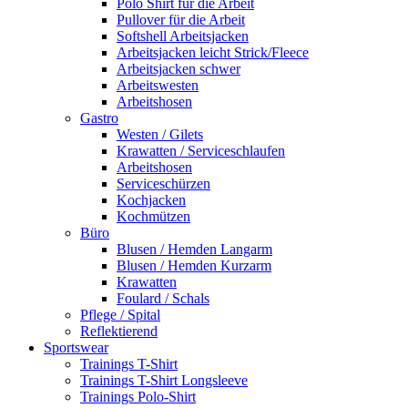
Polo Shirt für die Arbeit
Pullover für die Arbeit
Softshell Arbeitsjacken
Arbeitsjacken leicht Strick/Fleece
Arbeitsjacken schwer
Arbeitswesten
Arbeitshosen
Gastro
Westen / Gilets
Krawatten / Serviceschlaufen
Arbeitshosen
Serviceschürzen
Kochjacken
Kochmützen
Büro
Blusen / Hemden Langarm
Blusen / Hemden Kurzarm
Krawatten
Foulard / Schals
Pflege / Spital
Reflektierend
Sportswear
Trainings T-Shirt
Trainings T-Shirt Longsleeve
Trainings Polo-Shirt