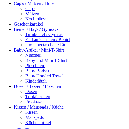
Cap's / Mützen / Hüte
Cap's
Mützen
Kochmützen
Geschenkartikel
Beutel / Bags / Gymsacs
Turnbeutel / Gymsac
Einkaufstaschen / Beutel
Umhängetaschen / Etuis
Baby-Artikel / Mini-T-Shirt
Nuscheli
Baby und Mini T-Shirt
Plüschtiere
Baby Bodysuit
Baby Hooded Towel
Kinderlätzli
Dosen / Tassen / Flaschen
Dosen
Trinkflaschen
Fototassen
Kissen / Mauspads / Küche
Kissen
Mauspads
Küchenartikel