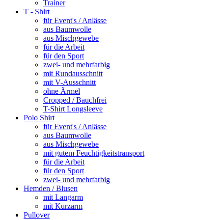
Trainer
T - Shirt
für Event's / Anlässe
aus Baumwolle
aus Mischgewebe
für die Arbeit
für den Sport
zwei- und mehrfarbig
mit Rundausschnitt
mit V-Ausschnitt
ohne Ärmel
Cropped / Bauchfrei
T-Shirt Longsleeve
Polo Shirt
für Event's / Anlässe
aus Baumwolle
aus Mischgewebe
mit gutem Feuchtigkeitstransport
für die Arbeit
für den Sport
zwei- und mehrfarbig
Hemden / Blusen
mit Langarm
mit Kurzarm
Pullover