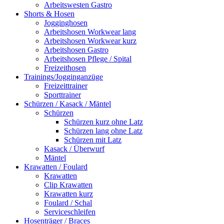
Arbeitswesten Gastro
Shorts & Hosen
Jogginghosen
Arbeitshosen Workwear lang
Arbeitshosen Workwear kurz
Arbeitshosen Gastro
Arbeitshosen Pflege / Spital
Freizeithosen
Trainings/Jogginganzüge
Freizeittrainer
Sporttrainer
Schürzen / Kasack / Mäntel
Schürzen
Schürzen kurz ohne Latz
Schürzen lang ohne Latz
Schürzen mit Latz
Kasack / Überwurf
Mäntel
Krawatten / Foulard
Krawatten
Clip Krawatten
Krawatten kurz
Foulard / Schal
Serviceschleifen
Hosenträger / Braces