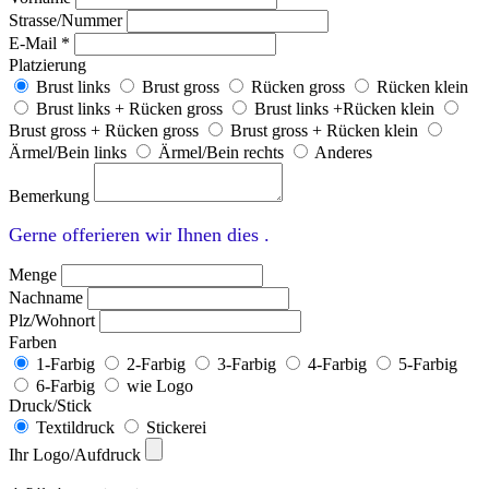
Strasse/Nummer
E-Mail *
Platzierung
Brust links
Brust gross
Rücken gross
Rücken klein
Brust links + Rücken gross
Brust links +Rücken klein
Brust gross + Rücken gross
Brust gross + Rücken klein
Ärmel/Bein links
Ärmel/Bein rechts
Anderes
Bemerkung
Gerne offerieren wir Ihnen dies .
Menge
Nachname
Plz/Wohnort
Farben
1-Farbig
2-Farbig
3-Farbig
4-Farbig
5-Farbig
6-Farbig
wie Logo
Druck/Stick
Textildruck
Stickerei
Ihr Logo/Aufdruck