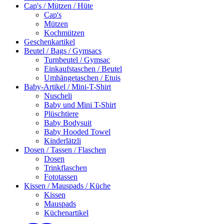
Cap's / Mützen / Hüte
Cap's
Mützen
Kochmützen
Geschenkartikel
Beutel / Bags / Gymsacs
Turnbeutel / Gymsac
Einkaufstaschen / Beutel
Umhängetaschen / Etuis
Baby-Artikel / Mini-T-Shirt
Nuscheli
Baby und Mini T-Shirt
Plüschtiere
Baby Bodysuit
Baby Hooded Towel
Kinderlätzli
Dosen / Tassen / Flaschen
Dosen
Trinkflaschen
Fototassen
Kissen / Mauspads / Küche
Kissen
Mauspads
Küchenartikel