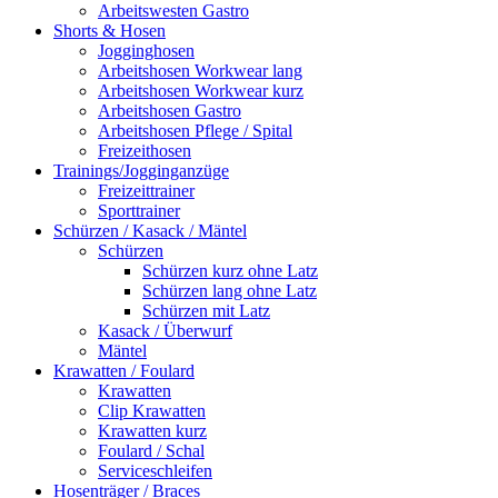
Arbeitswesten Gastro
Shorts & Hosen
Jogginghosen
Arbeitshosen Workwear lang
Arbeitshosen Workwear kurz
Arbeitshosen Gastro
Arbeitshosen Pflege / Spital
Freizeithosen
Trainings/Jogginganzüge
Freizeittrainer
Sporttrainer
Schürzen / Kasack / Mäntel
Schürzen
Schürzen kurz ohne Latz
Schürzen lang ohne Latz
Schürzen mit Latz
Kasack / Überwurf
Mäntel
Krawatten / Foulard
Krawatten
Clip Krawatten
Krawatten kurz
Foulard / Schal
Serviceschleifen
Hosenträger / Braces