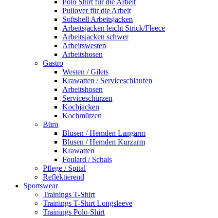
Polo Shirt für die Arbeit
Pullover für die Arbeit
Softshell Arbeitsjacken
Arbeitsjacken leicht Strick/Fleece
Arbeitsjacken schwer
Arbeitswesten
Arbeitshosen
Gastro
Westen / Gilets
Krawatten / Serviceschlaufen
Arbeitshosen
Serviceschürzen
Kochjacken
Kochmützen
Büro
Blusen / Hemden Langarm
Blusen / Hemden Kurzarm
Krawatten
Foulard / Schals
Pflege / Spital
Reflektierend
Sportswear
Trainings T-Shirt
Trainings T-Shirt Longsleeve
Trainings Polo-Shirt