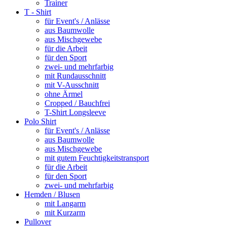
Trainer
T - Shirt
für Event's / Anlässe
aus Baumwolle
aus Mischgewebe
für die Arbeit
für den Sport
zwei- und mehrfarbig
mit Rundausschnitt
mit V-Ausschnitt
ohne Ärmel
Cropped / Bauchfrei
T-Shirt Longsleeve
Polo Shirt
für Event's / Anlässe
aus Baumwolle
aus Mischgewebe
mit gutem Feuchtigkeitstransport
für die Arbeit
für den Sport
zwei- und mehrfarbig
Hemden / Blusen
mit Langarm
mit Kurzarm
Pullover