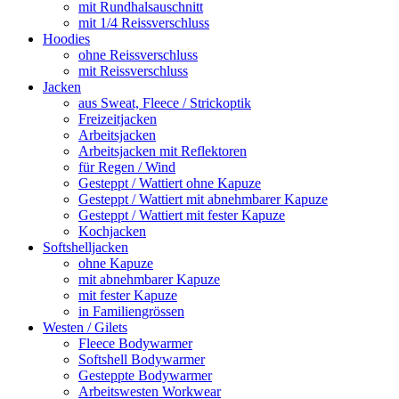
mit Rundhalsauschnitt
mit 1/4 Reissverschluss
Hoodies
ohne Reissverschluss
mit Reissverschluss
Jacken
aus Sweat, Fleece / Strickoptik
Freizeitjacken
Arbeitsjacken
Arbeitsjacken mit Reflektoren
für Regen / Wind
Gesteppt / Wattiert ohne Kapuze
Gesteppt / Wattiert mit abnehmbarer Kapuze
Gesteppt / Wattiert mit fester Kapuze
Kochjacken
Softshelljacken
ohne Kapuze
mit abnehmbarer Kapuze
mit fester Kapuze
in Familiengrössen
Westen / Gilets
Fleece Bodywarmer
Softshell Bodywarmer
Gesteppte Bodywarmer
Arbeitswesten Workwear