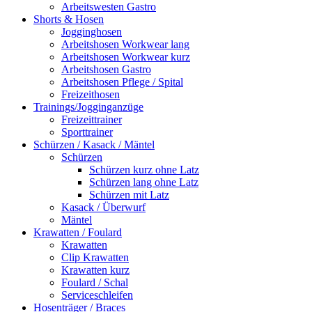
Arbeitswesten Gastro
Shorts & Hosen
Jogginghosen
Arbeitshosen Workwear lang
Arbeitshosen Workwear kurz
Arbeitshosen Gastro
Arbeitshosen Pflege / Spital
Freizeithosen
Trainings/Jogginganzüge
Freizeittrainer
Sporttrainer
Schürzen / Kasack / Mäntel
Schürzen
Schürzen kurz ohne Latz
Schürzen lang ohne Latz
Schürzen mit Latz
Kasack / Überwurf
Mäntel
Krawatten / Foulard
Krawatten
Clip Krawatten
Krawatten kurz
Foulard / Schal
Serviceschleifen
Hosenträger / Braces