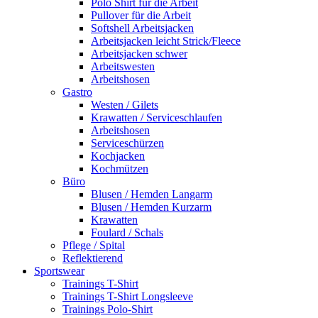
Polo Shirt für die Arbeit
Pullover für die Arbeit
Softshell Arbeitsjacken
Arbeitsjacken leicht Strick/Fleece
Arbeitsjacken schwer
Arbeitswesten
Arbeitshosen
Gastro
Westen / Gilets
Krawatten / Serviceschlaufen
Arbeitshosen
Serviceschürzen
Kochjacken
Kochmützen
Büro
Blusen / Hemden Langarm
Blusen / Hemden Kurzarm
Krawatten
Foulard / Schals
Pflege / Spital
Reflektierend
Sportswear
Trainings T-Shirt
Trainings T-Shirt Longsleeve
Trainings Polo-Shirt