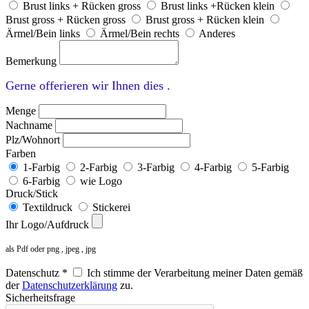
Brust links + Rücken gross
Brust links +Rücken klein
Brust gross + Rücken gross
Brust gross + Rücken klein
Ärmel/Bein links
Ärmel/Bein rechts
Anderes
Bemerkung
Gerne offerieren wir Ihnen dies .
Menge
Nachname
Plz/Wohnort
Farben
1-Farbig
2-Farbig
3-Farbig
4-Farbig
5-Farbig
6-Farbig
wie Logo
Druck/Stick
Textildruck
Stickerei
Ihr Logo/Aufdruck
als Pdf oder png , jpeg , jpg
Datenschutz *
Ich stimme der Verarbeitung meiner Daten gemäß
der
Datenschutzerklärung
zu.
Sicherheitsfrage