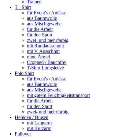
Trainer
T - Shirt
für Event's / Anlässe
aus Baumwolle
aus Mischgewebe
für die Arbeit
für den Sport
zwei- und mehrfarbig
mit Rundausschnitt
mit V-Ausschnitt
ohne Ärmel
Cropped / Bauchfrei
T-Shirt Longsleeve
Polo Shirt
für Event's / Anlässe
aus Baumwolle
aus Mischgewebe
mit gutem Feuchtigkeitstransport
für die Arbeit
für den Sport
zwei- und mehrfarbig
Hemden / Blusen
mit Langarm
mit Kurzarm
Pullover