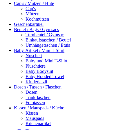
Cap's / Mützen / Hüte
Cap's
Mützen
Kochmützen
Geschenkartikel
Beutel / Bags / Gymsacs
Turnbeutel / Gymsac
Einkaufstaschen / Beutel
Umhängetaschen / Etuis
Baby-Artikel / Mini-T-Shirt
Nuscheli
Baby und Mini T-Shirt
Plüschtiere
Baby Bodysuit
Baby Hooded Towel
Kinderlätzli
Dosen / Tassen / Flaschen
Dosen
Trinkflaschen
Fototassen
Kissen / Mauspads / Küche
Kissen
Mauspads
Küchenartikel