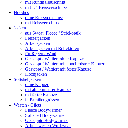
mit Rundhalsauschnitt
mit 1/4 Reissverschluss
Hoodies
ohne Reissverschluss
mit Reissverschluss
Jacken
aus Sweat, Fleece / Strickoptik
Freizeitjacken
Arbeitsjacken
Arbeitsjacken mit Reflektoren
für Regen / Wind
Gesteppt / Wattiert ohne Kapuze
Gesteppt / Wattiert mit abnehmbarer Kapuze
Gesteppt / Wattiert mit fester Kapuze
Kochjacken
Softshelljacken
ohne Kapuze
mit abnehmbarer Kapuze
mit fester Kapuze
in Familiengrössen
Westen / Gilets
Fleece Bodywarmer
Softshell Bodywarmer
Gesteppte Bodywarmer
Arbeitswesten Workwear